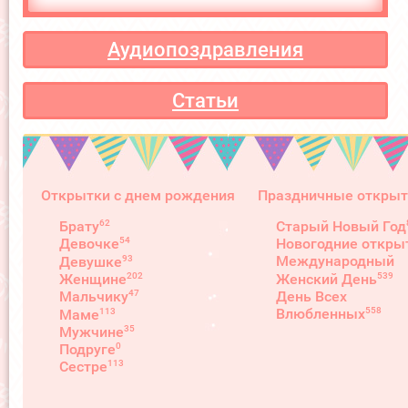
Аудиопоздравления
Статьи
Открытки с днем рождения
Праздничные открыт
62
Брату
Старый Новый Год
54
Девочке
Новогодние откры
93
Международный
Девушке
539
202
Женский День
Женщине
День Всех
47
Мальчику
558
Влюбленных
113
Маме
35
Мужчине
0
Подруге
113
Сестре