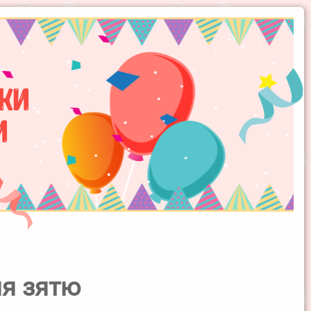
ки
и
я зятю