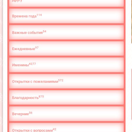
114
Времена года
54
Важные события
97
Ежедневные
4277
Именины
572
Открытки с пожеланиями
875
Благодарность
56
Вечерние
42
Открытки с вопросами