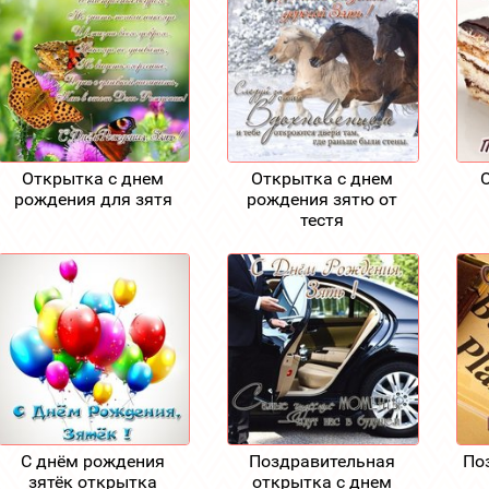
Открытка с днем
Открытка с днем
рождения для зятя
рождения зятю от
тестя
С днём рождения
Поздравительная
По
зятёк открытка
открытка с днем