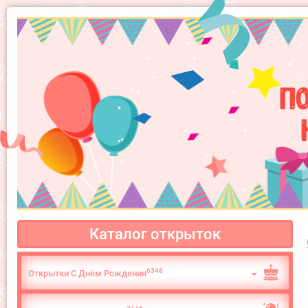
П
Каталог открыток
6348
Открытки С Днём Рождения