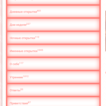
451
Дневные открытки
227
Дни недели
112
Ночные открытки
1045
Именные открытки
117
О cебе
1012
Утренние
53
Ответы
87
Приветствия