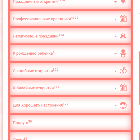
3116
Праздничные открытки
4626
Профессиональные праздники
1131
Религиозные праздники
488
К рождению ребёнка
826
Свадебные открытки
499
Юбилейные открытки
177
Для Хорошего Настроения
50
Подруге
24
Другу