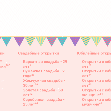
ки
Свадебные открытки
Юбилейные откр
86
Бархатная свадьба - 29
Открытки с юб
3
28
705
лет
лет
тки
Бумажная свадьба - 2
Открытки с юб
28
54
года
лет
Жемчужная свадьба -
Открытки с юб
26
46
30 лет
лет
Золотая свадьба - 50
Открытки с юб
12
64
лет
женщине
Серебряная свадьба -
Открытки с юб
44
41
25 лет
мужчине