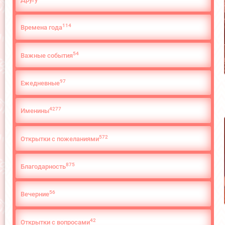
114
Времена года
54
Важные события
97
Ежедневные
4277
Именины
572
Открытки с пожеланиями
875
Благодарность
56
Вечерние
42
Открытки с вопросами