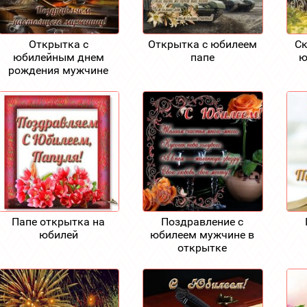
Открытка с
Открытка с юбилеем
Ск
юбилейным днем
папе
ю
рождения мужчине
Папе открытка на
Поздравление с
юбилей
юбилеем мужчине в
открытке