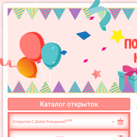
П
Каталог открыток
6348
Открытки С Днём Рождения