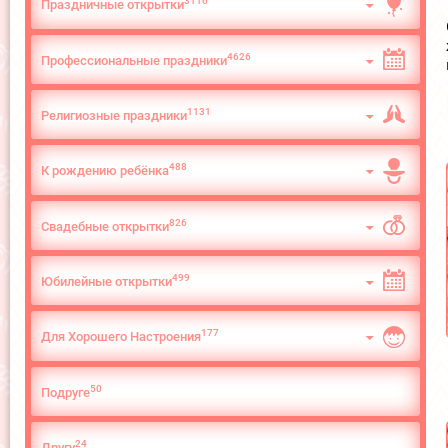
3116
Праздничные открытки
4626
Профессиональные праздники
1131
Религиозные праздники
488
К рождению ребёнка
826
Свадебные открытки
499
Юбилейные открытки
177
Для Хорошего Настроения
50
Подруге
24
Другу