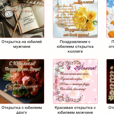
Открытка на юбилей
Поздравление с
П
мужчине
юбилеем открытка
от
коллеге
Открытка с юбилеем
Красивая открытка с
От
другу
юбилеем мужчине