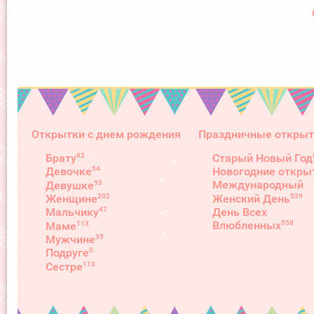
Открытки с днем рождения
Праздничные открыт
62
Брату
Старый Новый Год
54
Девочке
Новогодние откры
93
Международный
Девушке
539
202
Женский День
Женщине
День Всех
47
Мальчику
558
Влюбленных
113
Маме
35
Мужчине
0
Подруге
113
Сестре