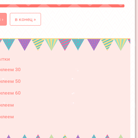
 ›
в конец »
ытки
илеем 30
илеем 50
илеем 60
илеем
илеем