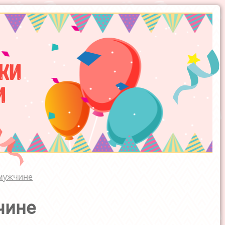
ки
и
 мужчине
чине