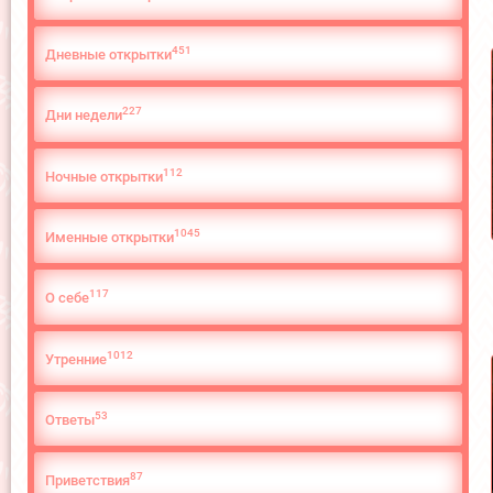
451
Дневные открытки
227
Дни недели
112
Ночные открытки
1045
Именные открытки
117
О cебе
1012
Утренние
53
Ответы
87
Приветствия