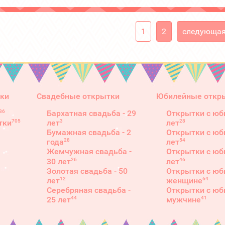
1
2
следующая
ки
Свадебные открытки
Юбилейные откр
86
Бархатная свадьба - 29
Открытки с юб
3
28
705
лет
лет
тки
Бумажная свадьба - 2
Открытки с юб
28
54
года
лет
Жемчужная свадьба -
Открытки с юб
26
46
30 лет
лет
Золотая свадьба - 50
Открытки с юб
12
64
лет
женщине
Серебряная свадьба -
Открытки с юб
44
41
25 лет
мужчине