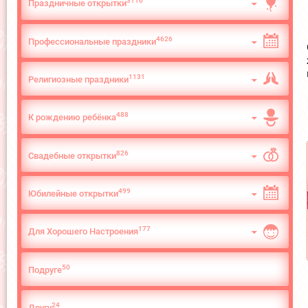
3116
Праздничные открытки
4626
Профессиональные праздники
1131
Религиозные праздники
488
К рождению ребёнка
826
Свадебные открытки
499
Юбилейные открытки
177
Для Хорошего Настроения
50
Подруге
24
Другу