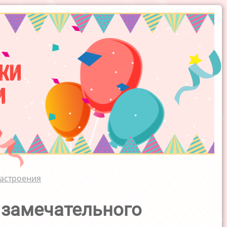
ки
и
настроения
 замечательного