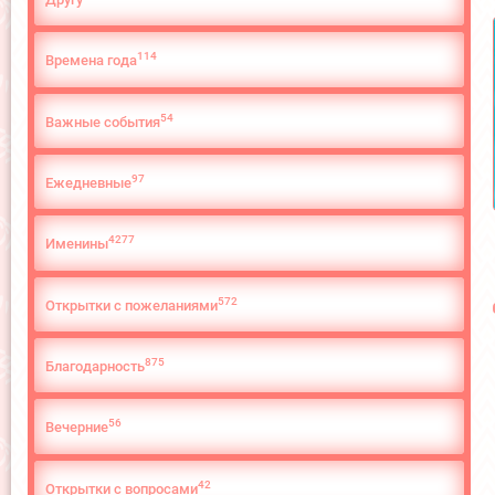
114
Времена года
54
Важные события
97
Ежедневные
4277
Именины
572
Открытки с пожеланиями
875
Благодарность
56
Вечерние
42
Открытки с вопросами