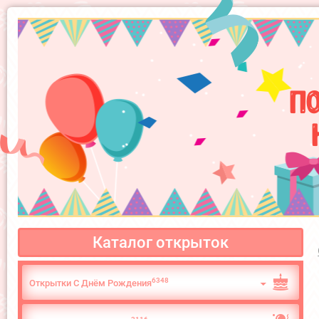
П
Каталог открыток
6348
Открытки С Днём Рождения