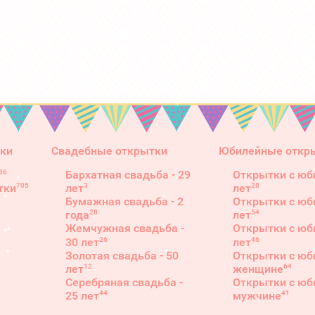
ки
Свадебные открытки
Юбилейные откр
86
Бархатная свадьба - 29
Открытки с юб
3
28
705
лет
лет
тки
Бумажная свадьба - 2
Открытки с юб
28
54
года
лет
Жемчужная свадьба -
Открытки с юб
26
46
30 лет
лет
Золотая свадьба - 50
Открытки с юб
12
64
лет
женщине
Серебряная свадьба -
Открытки с юб
44
41
25 лет
мужчине