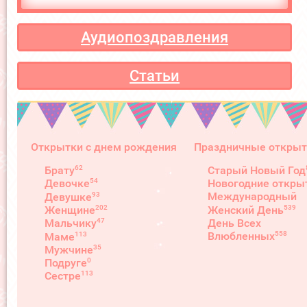
Аудиопоздравления
Статьи
Открытки с днем рождения
Праздничные открыт
62
Брату
Старый Новый Год
54
Девочке
Новогодние откры
93
Международный
Девушке
539
202
Женский День
Женщине
День Всех
47
Мальчику
558
Влюбленных
113
Маме
35
Мужчине
0
Подруге
113
Сестре