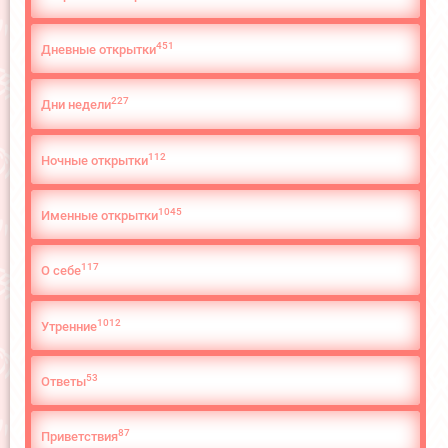
451
Дневные открытки
227
Дни недели
112
Ночные открытки
1045
Именные открытки
117
О cебе
1012
Утренние
53
Ответы
87
Приветствия