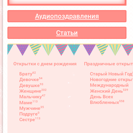
Аудиопоздравления
Статьи
Открытки с днем рождения
Праздничные открыт
62
Брату
Старый Новый Год
54
Девочке
Новогодние откры
93
Международный
Девушке
539
202
Женский День
Женщине
День Всех
47
Мальчику
558
Влюбленных
113
Маме
35
Мужчине
0
Подруге
113
Сестре