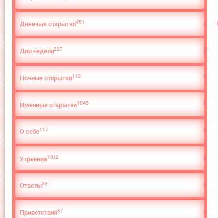
451
Дневные открытки
227
Дни недели
112
Ночные открытки
1045
Именные открытки
117
О cебе
1012
Утренние
53
Ответы
87
Приветствия