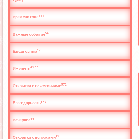
114
Времена года
54
Важные события
97
Ежедневные
4277
Именины
572
Открытки с пожеланиями
875
Благодарность
56
Вечерние
42
Открытки с вопросами