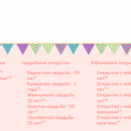
ки
Свадебные открытки
Юбилейные откр
86
Бархатная свадьба - 29
Открытки с юб
3
28
705
лет
лет
тки
Бумажная свадьба - 2
Открытки с юб
28
54
года
лет
Жемчужная свадьба -
Открытки с юб
26
46
30 лет
лет
Золотая свадьба - 50
Открытки с юб
12
64
лет
женщине
Серебряная свадьба -
Открытки с юб
44
41
25 лет
мужчине