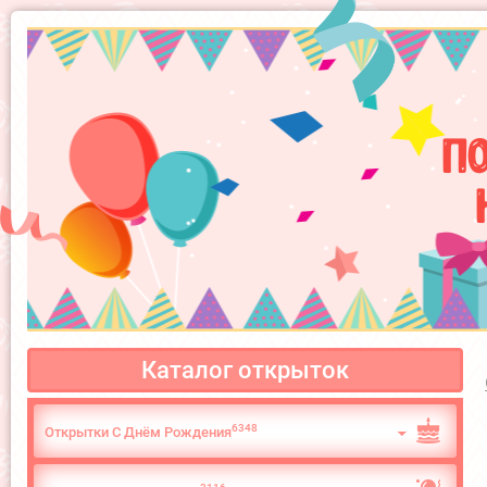
П
Каталог открыток
6348
Открытки С Днём Рождения