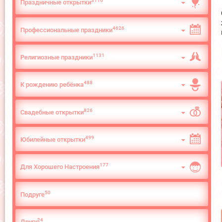
3116
Праздничные открытки
4626
Профессиональные праздники
1131
Религиозные праздники
488
К рождению ребёнка
826
Свадебные открытки
499
Юбилейные открытки
177
Для Хорошего Настроения
50
Подруге
24
Другу