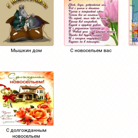
Мышкин дом
С новосельем вас
С долгожданным
новосельем