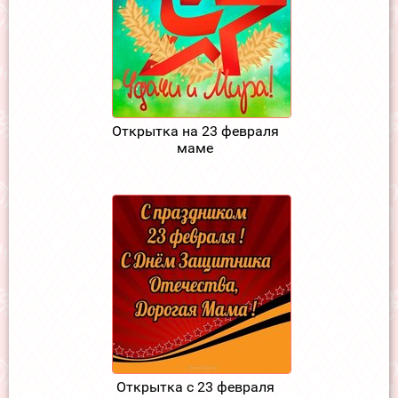
Открытка на 23 февраля
маме
Открытка с 23 февраля