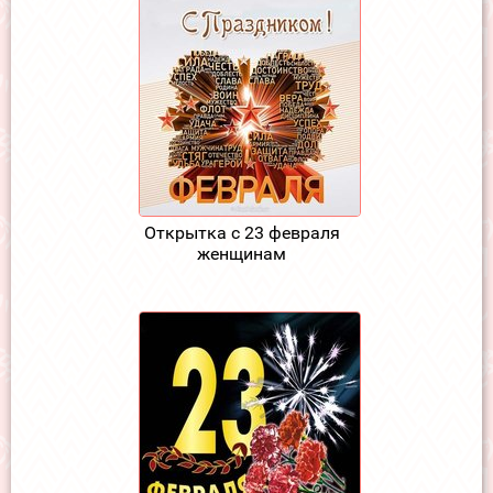
Открытка с 23 февраля
женщинам