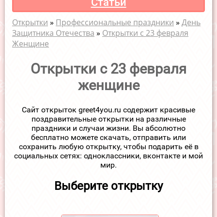
Статьи
Открытки
»
Профессиональные праздники
»
День
Защитника Отечества
»
Открытки с 23 февраля
Женщине
Открытки с 23 февраля
женщине
Сайт открыток greet4you.ru содержит красивые
поздравительные открытки на различные
праздники и случаи жизни. Вы абсолютно
бесплатно можете скачать, отправить или
сохранить любую открытку, чтобы подарить её в
социальных сетях: одноклассники, вконтакте и мой
мир.
Выберите открытку