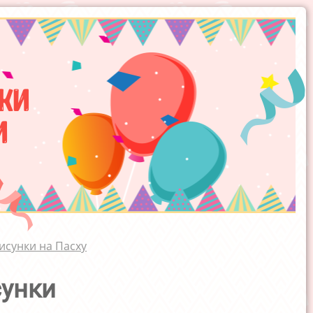
ки
и
исунки на Пасху
сунки