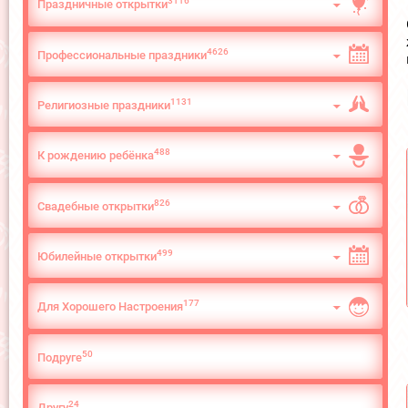
3116
Праздничные открытки
4626
Профессиональные праздники
1131
Религиозные праздники
488
К рождению ребёнка
826
Свадебные открытки
499
Юбилейные открытки
177
Для Хорошего Настроения
50
Подруге
24
Другу