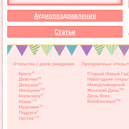
Аудиопоздравления
Статьи
Открытки с днем рождения
Праздничные открыт
62
Брату
Старый Новый Год
54
Девочке
Новогодние откры
93
Международный
Девушке
539
202
Женский День
Женщине
День Всех
47
Мальчику
558
Влюбленных
113
Маме
35
Мужчине
0
Подруге
113
Сестре