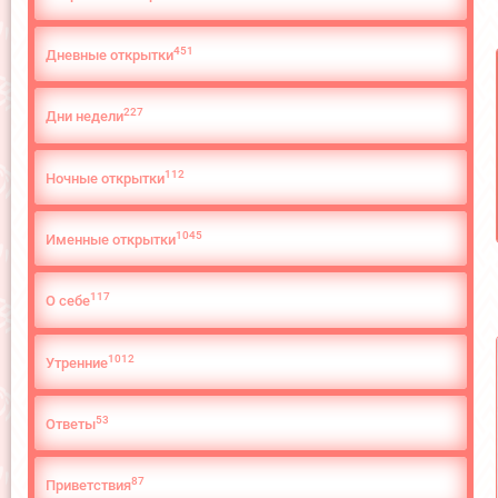
451
Дневные открытки
227
Дни недели
112
Ночные открытки
1045
Именные открытки
117
О cебе
1012
Утренние
53
Ответы
87
Приветствия