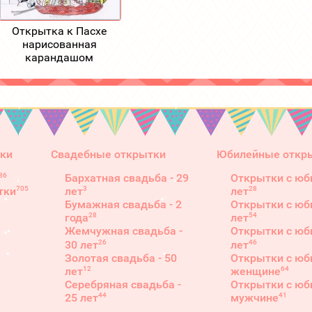
Открытка к Пасхе
нарисованная
карандашом
ки
Свадебные открытки
Юбилейные откр
86
Бархатная свадьба - 29
Открытки с юб
3
28
705
лет
лет
тки
Бумажная свадьба - 2
Открытки с юб
28
54
года
лет
Жемчужная свадьба -
Открытки с юб
26
46
30 лет
лет
Золотая свадьба - 50
Открытки с юб
12
64
лет
женщине
Серебряная свадьба -
Открытки с юб
44
41
25 лет
мужчине