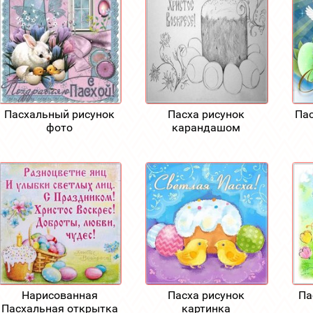
Пасхальный рисунок
Пасха рисунок
Пас
фото
карандашом
Нарисованная
Пасха рисунок
Па
Пасхальная открытка
картинка