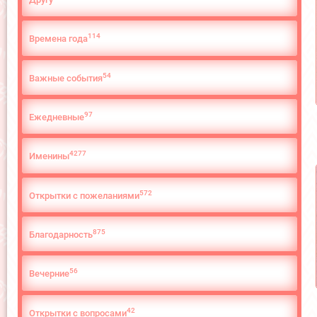
114
Времена года
54
Важные события
97
Ежедневные
4277
Именины
572
Открытки с пожеланиями
875
Благодарность
56
Вечерние
42
Открытки с вопросами