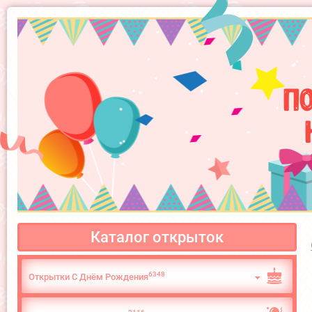
П
Каталог открыток
6348
Открытки С Днём Рождения