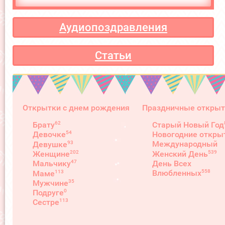
Аудиопоздравления
Статьи
Открытки с днем рождения
Праздничные открыт
62
Брату
Старый Новый Год
54
Девочке
Новогодние откры
93
Международный
Девушке
539
202
Женский День
Женщине
День Всех
47
Мальчику
558
Влюбленных
113
Маме
35
Мужчине
0
Подруге
113
Сестре