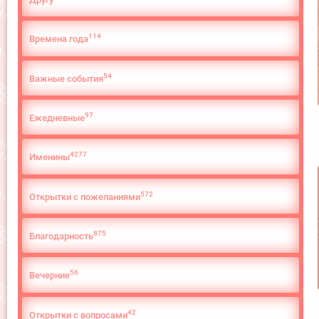
114
Времена года
54
Важные события
97
Ежедневные
4277
Именины
572
Открытки с пожеланиями
875
Благодарность
56
Вечерние
42
Открытки с вопросами