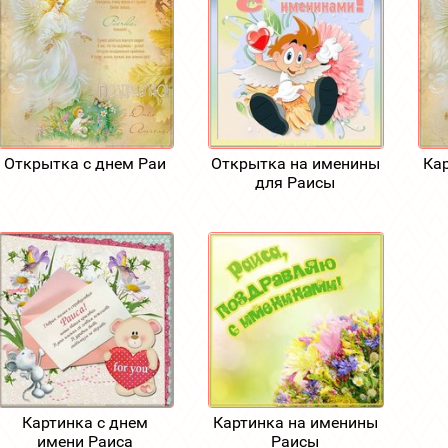
Открытка с днем Раи
Открытка на именины
Ка
для Раисы
Картинка с днем
Картинка на именины
имени Раиса
Раисы