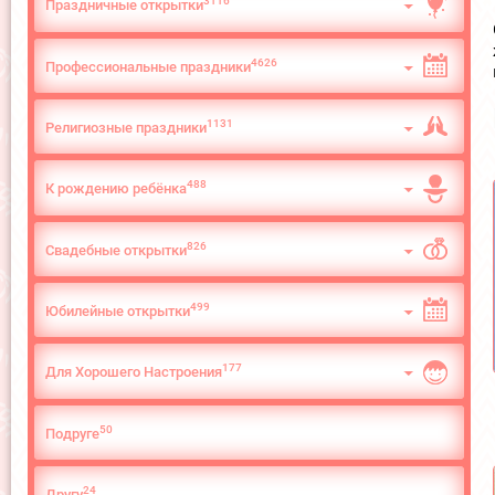
3116
Праздничные открытки
4626
Профессиональные праздники
1131
Религиозные праздники
488
К рождению ребёнка
826
Свадебные открытки
499
Юбилейные открытки
177
Для Хорошего Настроения
50
Подруге
24
Другу