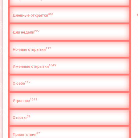
451
Дневные открытки
227
Дни недели
112
Ночные открытки
1045
Именные открытки
117
О cебе
1012
Утренние
53
Ответы
87
Приветствия