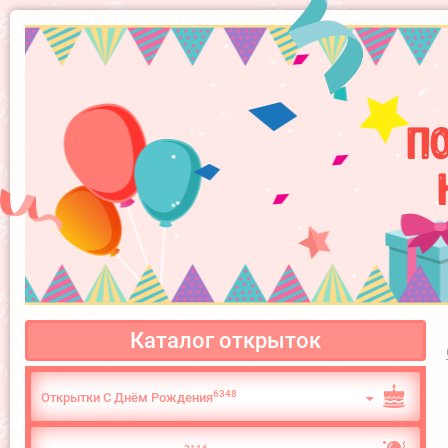
П
Каталог открыток
6348
Открытки С Днём Рождения