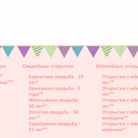
ки
Свадебные открытки
Юбилейные откр
86
Бархатная свадьба - 29
Открытки с юб
3
28
705
лет
лет
тки
Бумажная свадьба - 2
Открытки с юб
28
54
года
лет
Жемчужная свадьба -
Открытки с юб
26
46
30 лет
лет
Золотая свадьба - 50
Открытки с юб
12
64
лет
женщине
Серебряная свадьба -
Открытки с юб
44
41
25 лет
мужчине