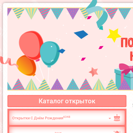
П
Каталог открыток
6348
Открытки С Днём Рождения