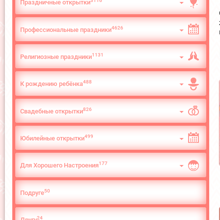
3116
Праздничные открытки
4626
Профессиональные праздники
1131
Религиозные праздники
488
К рождению ребёнка
826
Свадебные открытки
499
Юбилейные открытки
177
Для Хорошего Настроения
50
Подруге
24
Другу