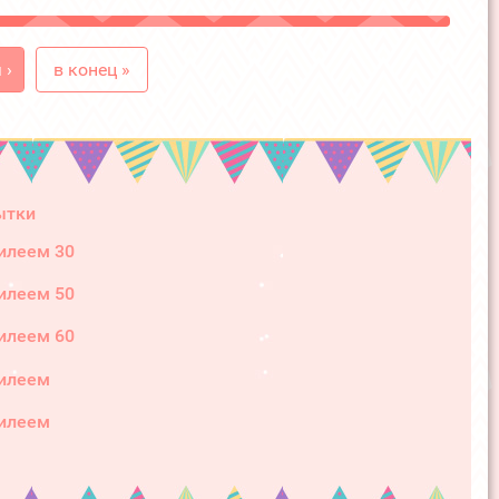
 ›
в конец »
ытки
илеем 30
илеем 50
илеем 60
илеем
илеем