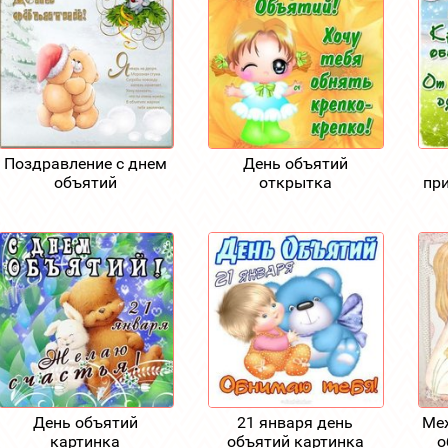
Поздравление с днем
День объятий
объятий
открытка
пр
День объятий
21 января день
Ме
картинка
объятий картинка
о