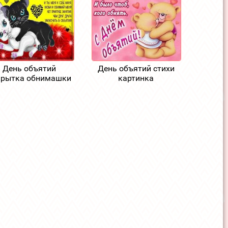
День объятий
День объятий стихи
крытка обнимашки
картинка