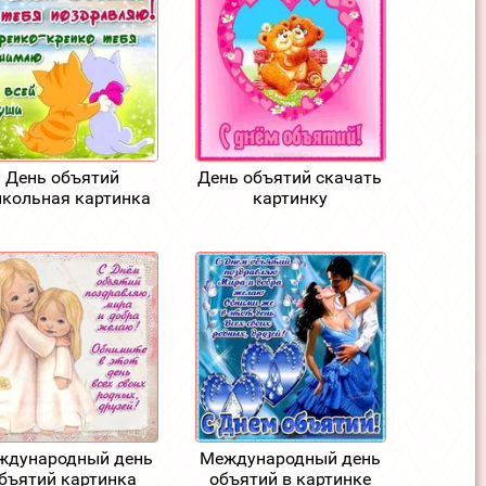
День объятий
День объятий скачать
икольная картинка
картинку
ждународный день
Международный день
бъятий картинка
объятий в картинке