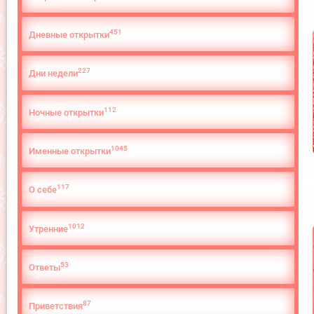
451
Дневные открытки
227
Дни недели
112
Ночные открытки
1045
Именные открытки
117
О cебе
1012
Утренние
53
Ответы
87
Приветствия