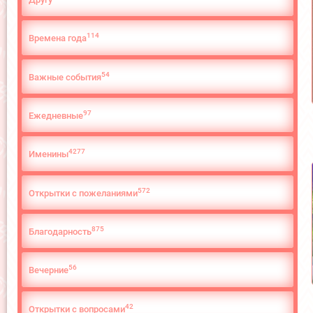
114
Времена года
54
Важные события
97
Ежедневные
4277
Именины
572
Открытки с пожеланиями
875
Благодарность
56
Вечерние
42
Открытки с вопросами