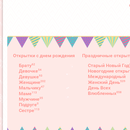
Открытки с днем рождения
Праздничные открыт
62
Брату
Старый Новый Год
54
Девочке
Новогодние откры
93
Международный
Девушке
539
202
Женский День
Женщине
День Всех
47
Мальчику
558
Влюбленных
113
Маме
35
Мужчине
0
Подруге
113
Сестре