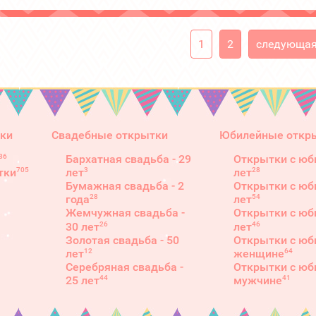
1
2
следующая
ки
Свадебные открытки
Юбилейные откр
86
Бархатная свадьба - 29
Открытки с юб
3
28
705
лет
лет
тки
Бумажная свадьба - 2
Открытки с юб
28
54
года
лет
Жемчужная свадьба -
Открытки с юб
26
46
30 лет
лет
Золотая свадьба - 50
Открытки с юб
12
64
лет
женщине
Серебряная свадьба -
Открытки с юб
44
41
25 лет
мужчине