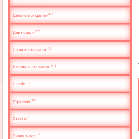
451
Дневные открытки
227
Дни недели
112
Ночные открытки
1045
Именные открытки
117
О cебе
1012
Утренние
53
Ответы
87
Приветствия