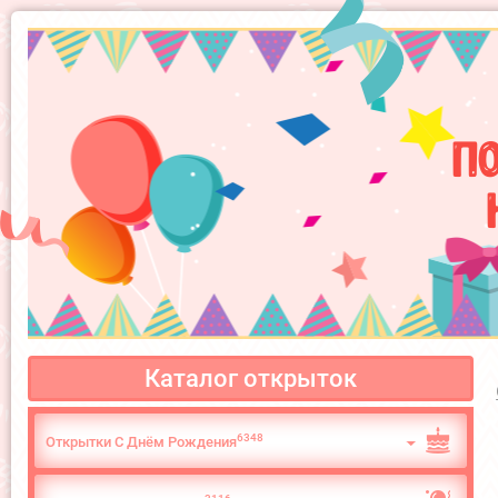
П
Каталог открыток
6348
Открытки С Днём Рождения