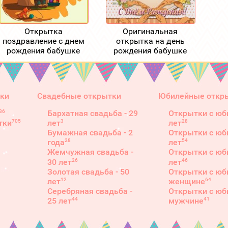
Открытка
Оригинальная
поздравление с днем
открытка на день
рождения бабушке
рождения бабушке
ки
Свадебные открытки
Юбилейные откр
86
Бархатная свадьба - 29
Открытки с юб
3
28
705
лет
лет
тки
Бумажная свадьба - 2
Открытки с юб
28
54
года
лет
Жемчужная свадьба -
Открытки с юб
26
46
30 лет
лет
Золотая свадьба - 50
Открытки с юб
12
64
лет
женщине
Серебряная свадьба -
Открытки с юб
44
41
25 лет
мужчине