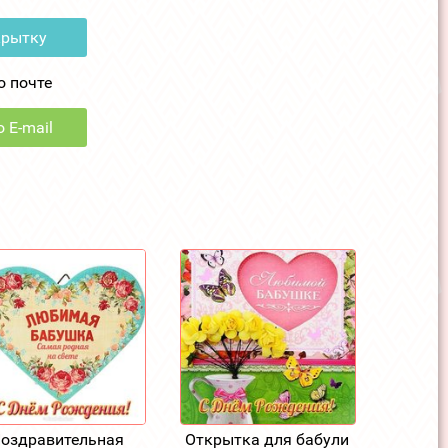
крытку
о почте
 E-mail
оздравительная
Открытка для бабули