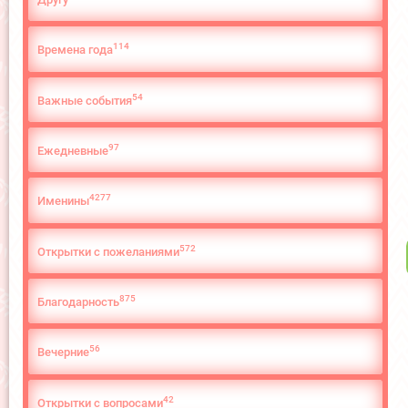
114
Времена года
54
Важные события
97
Ежедневные
4277
Именины
572
Открытки с пожеланиями
875
Благодарность
56
Вечерние
42
Открытки с вопросами