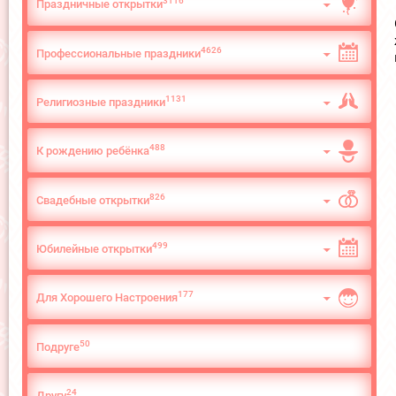
3116
Праздничные открытки
4626
Профессиональные праздники
1131
Религиозные праздники
488
К рождению ребёнка
826
Свадебные открытки
499
Юбилейные открытки
177
Для Хорошего Настроения
50
Подруге
24
Другу