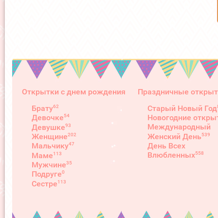
Открытки с днем рождения
Праздничные открыт
62
Брату
Старый Новый Год
54
Девочке
Новогодние откры
93
Международный
Девушке
539
202
Женский День
Женщине
День Всех
47
Мальчику
558
Влюбленных
113
Маме
35
Мужчине
0
Подруге
113
Сестре