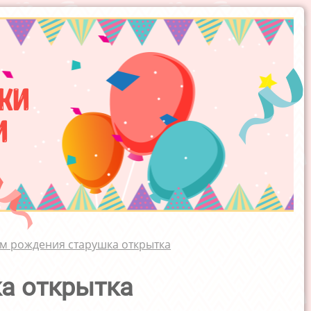
ки
и
ём рождения старушка открытка
а открытка